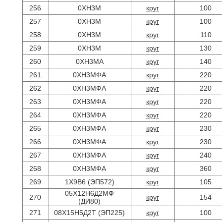
256
0ХН3М
круг
100
257
0ХН3М
круг
100
258
0ХН3М
круг
110
259
0ХН3М
круг
130
260
0ХН3МА
круг
140
261
0ХН3МФА
круг
220
262
0ХН3МФА
круг
220
263
0ХН3МФА
круг
220
264
0ХН3МФА
круг
220
265
0ХН3МФА
круг
230
266
0ХН3МФА
круг
230
267
0ХН3МФА
круг
240
268
0ХН3МФА
круг
360
269
1Х9В6 (ЭП572)
круг
105
05Х12Н6Д2МФ
270
круг
154
(ДИ80)
271
08Х15Н5Д2Т (ЭП225)
круг
100