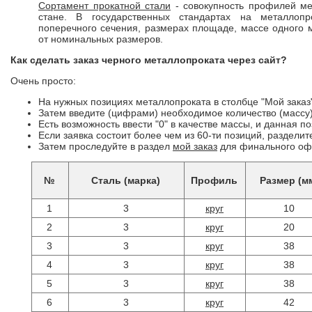
Сортамент прокатной стали
- совокупность профилей ме
стане. В государственных стандартах на металлоп
поперечного сечения, размерах площаде, массе одного 
от номинальных размеров.
Как сделать заказ черного металлопроката через сайт?
Очень просто:
На нужных позициях металлопроката в столбце "Мой заказ
Затем введите (цифрами) необходимое количество (массу)
Есть возможность ввести "0" в качестве массы, и данная п
Если заявка состоит более чем из 60-ти позиций, разделит
Затем проследуйте в раздел
мой заказ
для финального оф
№
Сталь (марка)
Профиль
Размер (м
1
3
круг
10
2
3
круг
20
3
3
круг
38
4
3
круг
38
5
3
круг
38
6
3
круг
42