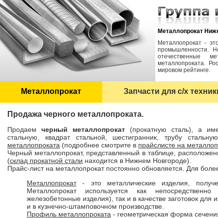
Металлопрокат Нижн
Металлопрокат - эт
промышленности. Н
отечественные м
металлопроката. Ро
мировом рейтинге.
Металлопрокат
Запчасти для с/х техник
Продажа черного металлопроката.
Продаем
черный металлопрокат
(прокатную сталь), а име
стальную, квадрат стальной, шестигранник, трубу стальн
металлопроката
(подробнее смотрите в
прайслисте на металлоп
Черный металлопрокат, представленный в таблице, расположен
(
склад прокатной стали
находится в Нижнем Новгороде).
Прайс-лист на металлопрокат постоянно обновляется. Для бол
Металлопрокат
- это металлические изделия, получе
Металлопрокат используется как непосредственно
железобетонные изделия), так и в качестве заготовок для 
и в кузнечно-штамповочном производстве.
Профиль металлопроката
- геометрическая форма сечени